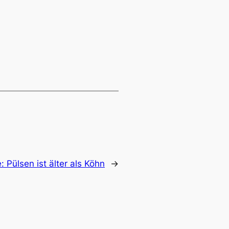
e:
Pülsen ist älter als Köhn
→