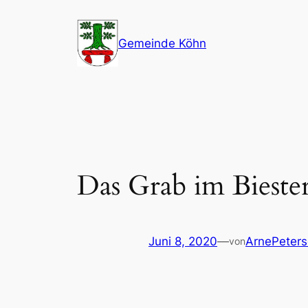
Zum
Inhalt
Gemeinde Köhn
springen
Das Grab im Biester
Juni 8, 2020
—
ArnePeters
von