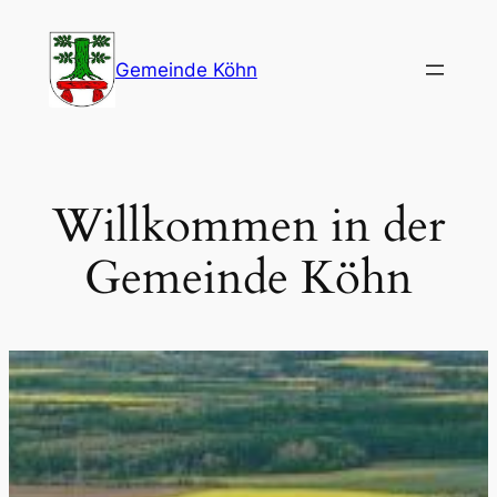
Zum
Inhalt
Gemeinde Köhn
springen
Willkommen in der
Gemeinde Köhn